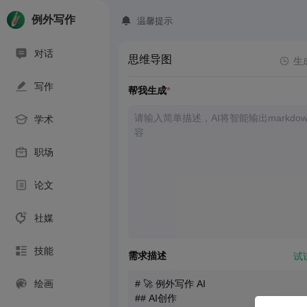
例外写作
温馨提示
对话
思维导图
生
写作
帮我生成
*
学术
职场
论文
社媒
技能
需求描述
试
绘画