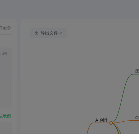
成记录
导出文件
国
试示例
O
AI创作