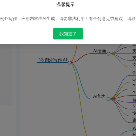
温馨提示
其
例外写作，应用内容由AI生成，请勿非法利用！有任何意见或建议，请
S
S
我知道了
支
支
AI绘画
🚀 例外写作 AI
G
O
P
AI能力
更