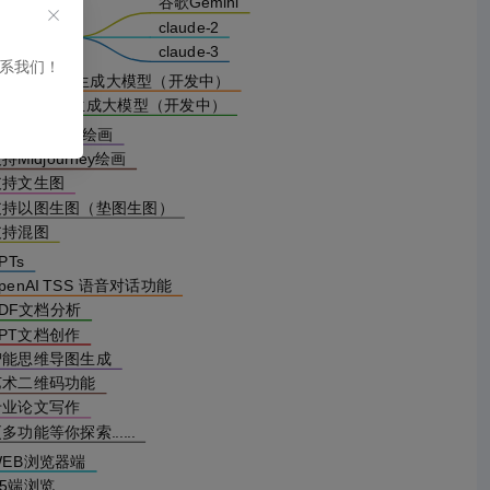
谷歌Gemini
他AI模型
claude-2
claude-3
联系我们！
uno-AI音乐生成大模型（开发中）
ora-AI视频生成大模型（开发中）
持DALL-E3绘画
持Midjourney绘画
支持文生图
支持以图生图（垫图生图）
支持混图
PTs
penAI TSS 语音对话功能
PDF文档分析
PT文档创作
智能思维导图生成
艺术二维码功能
专业论文写作
多功能等你探索......
WEB浏览器端
H5端浏览