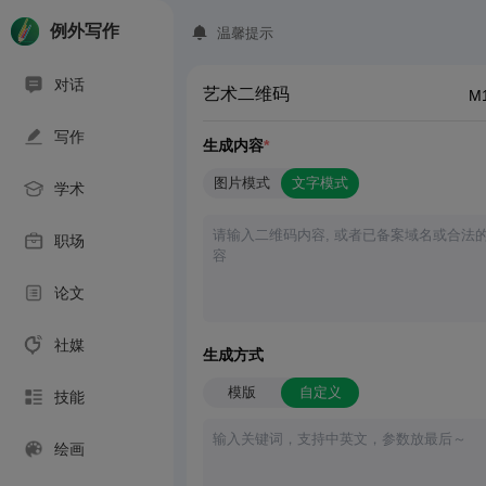
例外写作
温馨提示
对话
艺术二维码
M
写作
生成内容
*
图片模式
文字模式
学术
职场
论文
社媒
生成方式
模版
自定义
技能
绘画