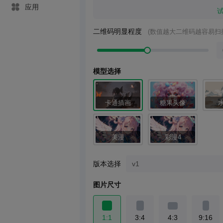
应用
二维码明显程度
(数值越大二维码越容易扫
模型选择
卡通插画
糖果头像
美漫
彩漫4
版本选择
图片尺寸
1:1
3:4
4:3
9:16