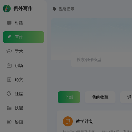
例外写作
温馨提示
对话
写作
学术
职场
论文
社媒
全部
我的收藏
通
技能
教学计划
绘画