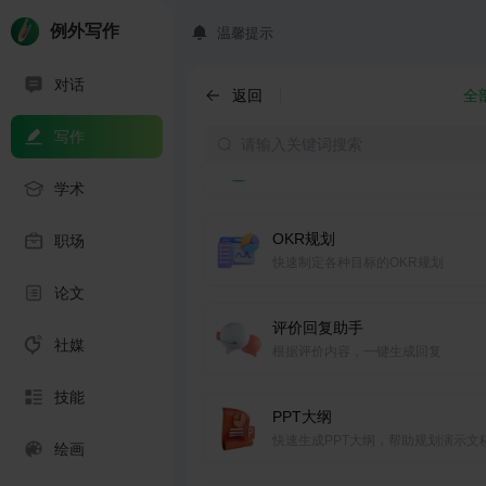
例外写作
温馨提示
项目汇报
对话
一键生成专业的项目汇报文档，包括
返回
全
进展、里程碑和问题解决方案。
写作
述职报告
生成一目了然的述职报告，精准凸显
学术
成果、个人贡献。
OKR规划
职场
快速制定各种目标的OKR规划
论文
评价回复助手
社媒
根据评价内容，一键生成回复
技能
PPT大纲
快速生成PPT大纲，帮助规划演示文
绘画
结构和内容框架。