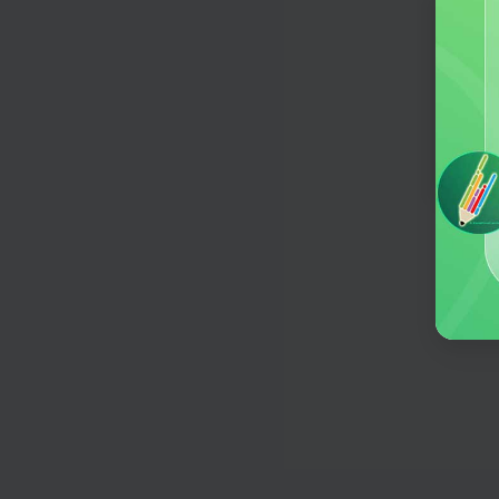
输入你的需求，一键策划促销活动
产品营销文案
欢迎
赋能营销策略，打造爆款文案利器
何意
营销策划
通过AIDA分析模型，解构消费者决
程，为您量身定制创新的营销策略
淘宝标题
一键优化淘宝商品卖点，提升搜索曝
吸引买家目光
营销目标规划
通过运用SMART智能分析模型，提
化的营销目标和方案
淘宝好评
自动生成商品评价