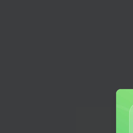
活动策划
一键生成个性化活动方案
广告语
让品牌形象深植人心，驱动消费行动
直播带货口播稿
量身定做口播稿，产品销量没烦恼
产品推文
根据你的要求，一键生成产品推文
品牌故事
传承匠心，铸就品质，讲述品牌传奇
促销活动助手