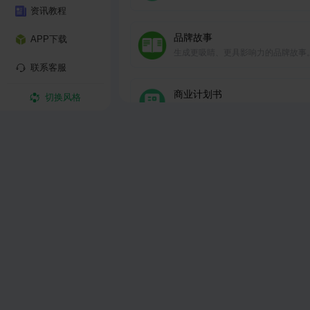
资讯教程
告。
品牌故事
APP下载
生成更吸睛、更具影响力的品牌故事
联系客服
商业计划书
切换风格
生成针对性强、详尽全面的商业计划
广告策划方案
生成广告文案和口号，选择宣传媒体
道，并决定实现目标所需的任何其他
产品简介
精准定位用户需求，凸显产品核心竞
外卖好评
一键生成外卖好评