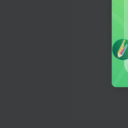
微博推广文案
结合热点趋势，快速撰写吸引眼球的
欢迎
推广文案。
何意
小红书种草文案
编写种草创意文案，爆款内容一键生
小红书星座MBTI
MBTI分析、星座分析、性格分析、
析、今日运势等。
小红书两性情感
分享恋爱心情、提供情感建议，各种
高热话题一键生成。
短视频脚本
输入想要拍摄的主题，小助手为你生
个短视频脚本
今日头条