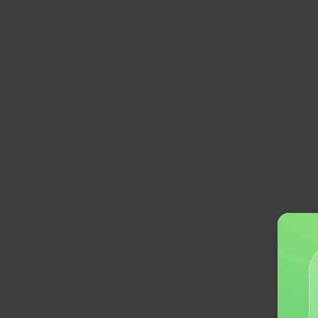
社交媒体
直播脚本
帮您生成适合口播的短视频文案
小红书通用写作
快速产出符合小红书平台调性的吸睛
章，助力账号运营。
公众号文章
效率生成高质量、多主题的公众号文
百度知道回答
根据百度知道里的问题生成答案
采访大纲
专业采访大纲生成，确保内容深度和
度。