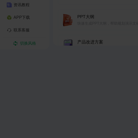
资讯教程
PPT大纲
APP下载
快速生成PPT大纲，帮助规划演示文
联系客服
结构和内容框架。
产品改进方案
切换风格
运用PDCA循环法提出持续创新改进
翻译助手
输入中文，AI助手快速为您翻译
工作总结
还在为个人总结而发愁，我们来助你
日报周报月报
输入工作内容，快速生成日报周报月