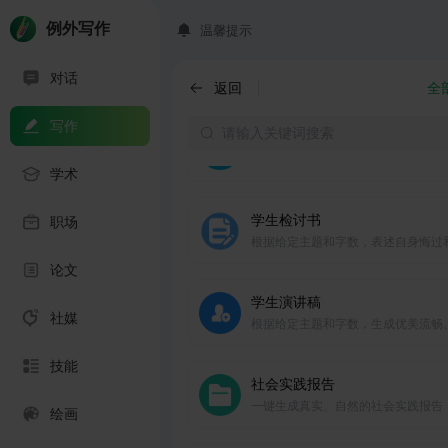
面的学期工作总结
例外写作
温馨提示
实验报告
对话
根据实验过程和结果，准确生成实验
返回
全
告，支持科学研究和学术发表。
写作
课件大纲
综合教学目标及进度，一键制定系统
学术
业的课件大纲。
学生检讨书
职场
根据给定主题和字数，表述自身悔过
思，生成情真意切的检讨书。
论文
学生演讲稿
社媒
根据给定主题和字数，生成优美流畅
真意切的学生发言稿。
技能
社会实践报告
一键生成真实、自然的社会实践报告
绘画
结实践中的收获和体会。