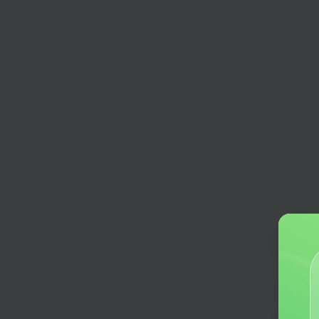
小红书两性情感
分享恋爱心情、提供情感建议，各种
高热话题一键生成。
短视频脚本
输入想要拍摄的主题，小助手为你生
个短视频脚本
今日头条
根据你的要求，快速生成一篇头条号
知乎回答
一键生成知乎问答
朋友圈文案
输入关键词，生成吸引人的朋友圈文
电商&营销