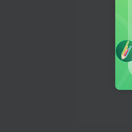
提炼关键词
提炼一段文本的关键词
欢迎
何意
改写润色
对产品标题或内容描述改写，润色或
企业宣传
一键包装更高大上的公司文化、价值
便于企业宣传。
市场调研报告
生成详尽、清晰、有条理的市场调研
告。
品牌故事
生成更吸睛、更具影响力的品牌故事
商业计划书