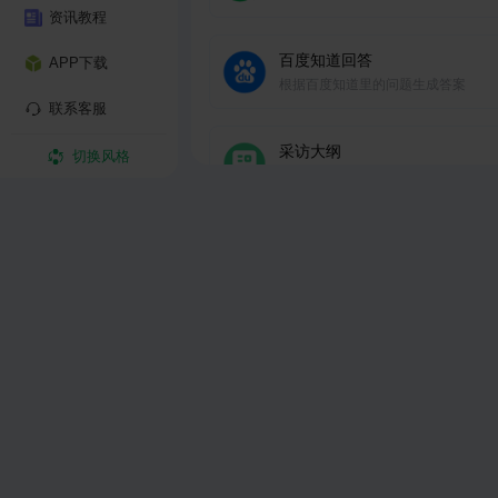
资讯教程
百度知道回答
APP下载
根据百度知道里的问题生成答案
联系客服
采访大纲
切换风格
专业采访大纲生成，确保内容深度和
度。
微博推广文案
结合热点趋势，快速撰写吸引眼球的
推广文案。
小红书种草文案
编写种草创意文案，爆款内容一键生
小红书星座MBTI
MBTI分析、星座分析、性格分析、
析、今日运势等。