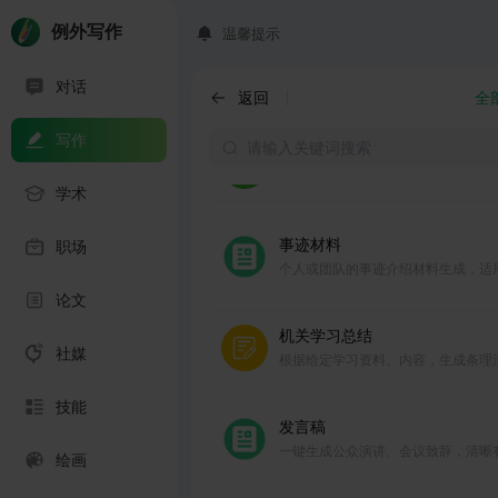
然，多场合适用。
例外写作
温馨提示
邀请函
对话
一键生成各类活动及场合邀请函，清
返回
全
了，方便快捷。
写作
机关职称总结
全面、准确的职称申请、总结材料生
学术
事迹材料
职场
个人或团队的事迹介绍材料生成，适
奖励申报、荣誉证书等。
论文
机关学习总结
社媒
根据给定学习资料、内容，生成条理
的学习总结。
技能
发言稿
一键生成公众演讲、会议致辞，清晰
绘画
力，言辞恰当。