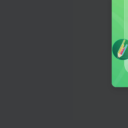
根据你的要求，快速生成一篇头条号
知乎回答
欢迎
一键生成知乎问答
何意
朋友圈文案
输入关键词，生成吸引人的朋友圈文
电商&营销
提炼关键词
提炼一段文本的关键词
改写润色
对产品标题或内容描述改写，润色或
企业宣传