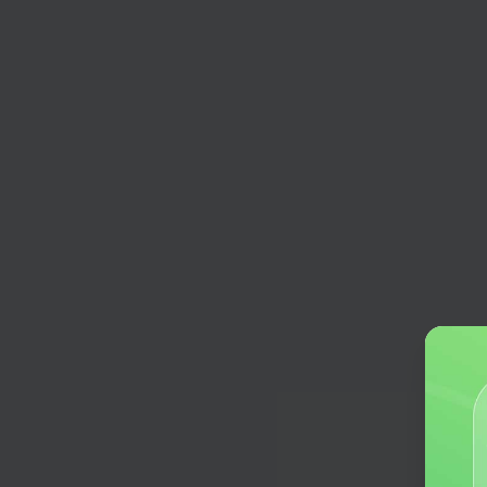
微博推广文案
结合热点趋势，快速撰写吸引眼球的
推广文案。
小红书种草文案
编写种草创意文案，爆款内容一键生
小红书星座MBTI
MBTI分析、星座分析、性格分析、
析、今日运势等。
小红书两性情感
分享恋爱心情、提供情感建议，各种
高热话题一键生成。
短视频脚本
输入想要拍摄的主题，小助手为你生
个短视频脚本
今日头条