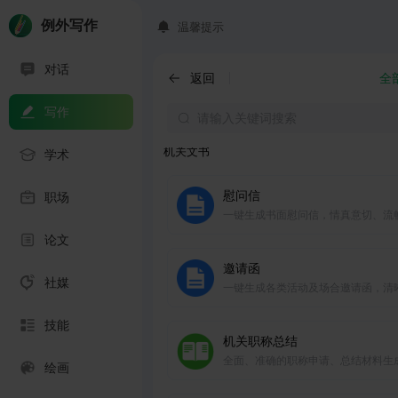
满分作文
学生写作，各类作文编写不用愁
例外写作
温馨提示
对话
课题申报
返回
全
提供结构化框架、专业化指导，协助
写作
课题申报材料。
机关文书
学术
慰问信
职场
一键生成书面慰问信，情真意切、流
然，多场合适用。
论文
邀请函
社媒
一键生成各类活动及场合邀请函，清
了，方便快捷。
技能
机关职称总结
全面、准确的职称申请、总结材料生
绘画