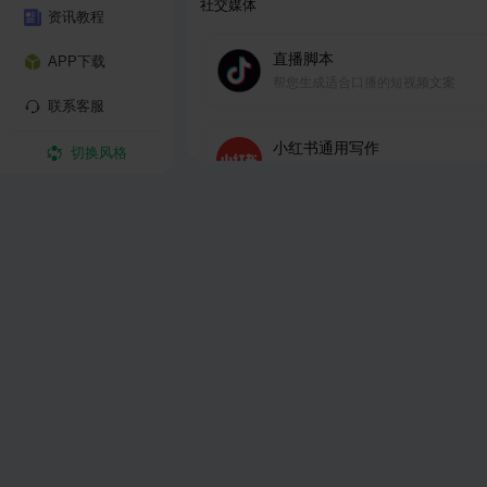
社交媒体
资讯教程
直播脚本
APP下载
帮您生成适合口播的短视频文案
联系客服
小红书通用写作
切换风格
快速产出符合小红书平台调性的吸睛
章，助力账号运营。
公众号文章
效率生成高质量、多主题的公众号文
百度知道回答
根据百度知道里的问题生成答案
采访大纲
专业采访大纲生成，确保内容深度和
度。