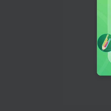
一键生成个性化活动方案
广告语
欢迎
让品牌形象深植人心，驱动消费行动
何意
直播带货口播稿
量身定做口播稿，产品销量没烦恼
产品推文
根据你的要求，一键生成产品推文
品牌故事
传承匠心，铸就品质，讲述品牌传奇
促销活动助手
输入你的需求，一键策划促销活动