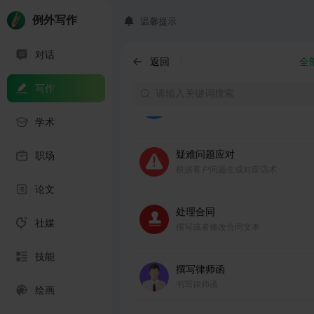
题
例外写作
温馨提示
生成规章制度
对话
根据要求生成公司的各类规章制度
返回
全
写作
出差计划
根据出差事项安排行程计划，交通及
学术
疑难问题应对
职场
根据客户问题生成对应话术
论文
处理合同
社媒
撰写或者修改合同文本
技能
撰写律师函
书写律师函
绘画