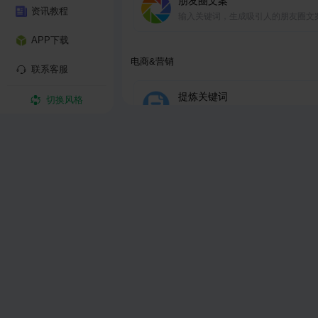
朋友圈文案
资讯教程
输入关键词，生成吸引人的朋友圈文
APP下载
电商&营销
联系客服
提炼关键词
切换风格
提炼一段文本的关键词
改写润色
对产品标题或内容描述改写，润色或
企业宣传
一键包装更高大上的公司文化、价值
便于企业宣传。
市场调研报告
生成详尽、清晰、有条理的市场调研
告。