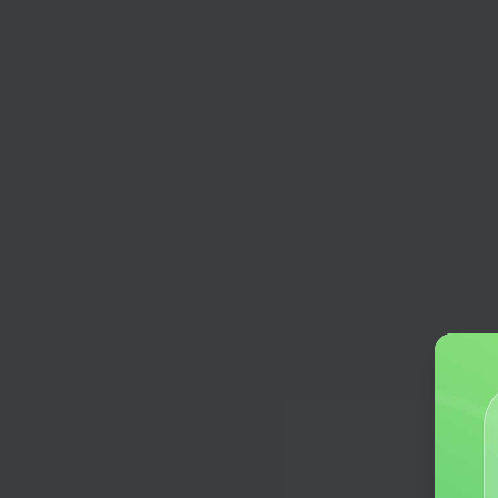
品牌故事
生成更吸睛、更具影响力的品牌故事
商业计划书
生成针对性强、详尽全面的商业计划
广告策划方案
生成广告文案和口号，选择宣传媒体
道，并决定实现目标所需的任何其他
产品简介
精准定位用户需求，凸显产品核心竞
外卖好评
一键生成外卖好评
活动策划