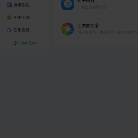
知乎回答
资讯教程
一键生成知乎问答
APP下载
朋友圈文案
联系客服
输入关键词，生成吸引人的朋友圈文
切换风格
电商&营销
提炼关键词
提炼一段文本的关键词
改写润色
对产品标题或内容描述改写，润色或
企业宣传
一键包装更高大上的公司文化、价值
便于企业宣传。