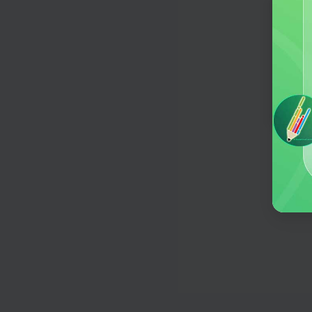
一键生成外卖好评
活动策划
欢迎
一键生成个性化活动方案
何意
广告语
让品牌形象深植人心，驱动消费行动
直播带货口播稿
量身定做口播稿，产品销量没烦恼
产品推文
根据你的要求，一键生成产品推文
品牌故事
传承匠心，铸就品质，讲述品牌传奇