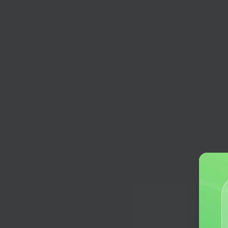
市场调研报告
生成详尽、清晰、有条理的市场调研
告。
品牌故事
生成更吸睛、更具影响力的品牌故事
商业计划书
生成针对性强、详尽全面的商业计划
广告策划方案
生成广告文案和口号，选择宣传媒体
道，并决定实现目标所需的任何其他
产品简介
精准定位用户需求，凸显产品核心竞
外卖好评