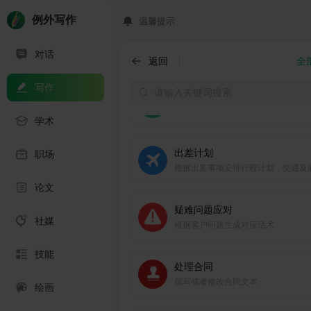
例外写作
温馨提示
文本校对
对话
AI规整你的文本内容，发现与修正书
返回
全
题
写作
生成规章制度
根据要求生成公司的各类规章制度
学术
出差计划
职场
根据出差事项安排行程计划，交通及
论文
疑难问题应对
社媒
根据客户问题生成对应话术
技能
处理合同
撰写或者修改合同文本
绘画