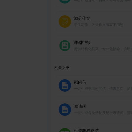
一键生成真实、自然的社会实践报告
结实践中的收获和体会。
满分作文
学生写作，各类作文编写不用愁
课题申报
提供结构化框架、专业化指导，协助
课题申报材料。
机关文书
慰问信
一键生成书面慰问信，情真意切、流
然，多场合适用。
邀请函
一键生成各类活动及场合邀请函，清
了，方便快捷。
机关职称总结