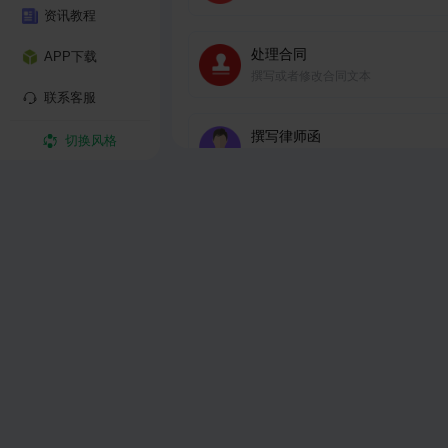
资讯教程
处理合同
APP下载
撰写或者修改合同文本
联系客服
撰写律师函
切换风格
书写律师函
项目汇报
一键生成专业的项目汇报文档，包括
进展、里程碑和问题解决方案。
述职报告
生成一目了然的述职报告，精准凸显
成果、个人贡献。
OKR规划
快速制定各种目标的OKR规划