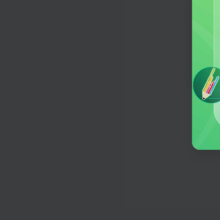
输入工作内容，快速生成日报周报月
社交媒体
欢迎
何意
直播脚本
帮您生成适合口播的短视频文案
小红书通用写作
快速产出符合小红书平台调性的吸睛
章，助力账号运营。
公众号文章
效率生成高质量、多主题的公众号文
百度知道回答
根据百度知道里的问题生成答案
采访大纲