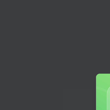
评价回复助手
根据评价内容，一键生成回复
PPT大纲
快速生成PPT大纲，帮助规划演示文
结构和内容框架。
产品改进方案
运用PDCA循环法提出持续创新改进
翻译助手
输入中文，AI助手快速为您翻译
工作总结
还在为个人总结而发愁，我们来助你
日报周报月报