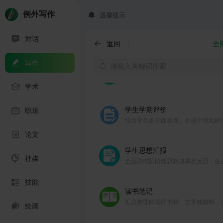
学术助手
例外写作
温馨提示
教学计划
对话
结合教学目标及进度，一键生成详尽
返回
全
效的教学计划。
写作
教师培训心得
根据培训内容及体验，生成言之有物
学术
得体会。
学生学期评价
职场
综合学生各方面表现，生成个性化的
评价。
论文
学生思想汇报
社媒
全面总结阶段性思想成果及反思，生
之有物的思想汇报
技能
读书笔记
汇总整理阅读的书籍、文章或材料，
绘画
言之有物的读书笔记。