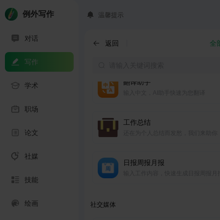
PPT大纲
快速生成PPT大纲，帮助规划演示文
例外写作
温馨提示
结构和内容框架。
对话
产品改进方案
返回
全
运用PDCA循环法提出持续创新改进
写作
翻译助手
学术
输入中文，AI助手快速为您翻译
职场
工作总结
论文
还在为个人总结而发愁，我们来助你
社媒
日报周报月报
输入工作内容，快速生成日报周报月
技能
绘画
社交媒体