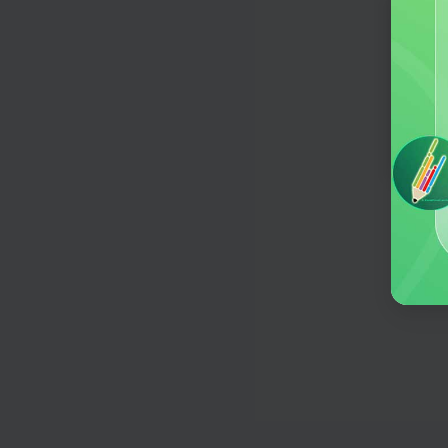
淘宝好评
自动生成商品评价
欢迎
何意
广告文案
量身打造广告文案，轻松打造吸睛推
商业分析
麦肯锡7S智能分析
麦肯锡7S模型，包括结构(Structure)、制
(Systems)、风格(Style)、员工(Staff)、技
(Skills)、战略(Strategy)、共同价值观(Sha
SWOT分析
Values)
替您的业务识别其优势、弱点、机会
胁
商机风险分析
全面评估市场变化，规避商业风险