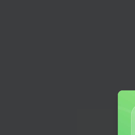
促销活动助手
输入你的需求，一键策划促销活动
产品营销文案
赋能营销策略，打造爆款文案利器
营销策划
通过AIDA分析模型，解构消费者决
程，为您量身定制创新的营销策略
淘宝标题
一键优化淘宝商品卖点，提升搜索曝
吸引买家目光
营销目标规划
通过运用SMART智能分析模型，提
化的营销目标和方案