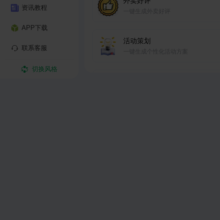
外卖好评
资讯教程
一键生成外卖好评
APP下载
活动策划
联系客服
一键生成个性化活动方案
切换风格
广告语
让品牌形象深植人心，驱动消费行动
直播带货口播稿
量身定做口播稿，产品销量没烦恼
产品推文
根据你的要求，一键生成产品推文
品牌故事
传承匠心，铸就品质，讲述品牌传奇