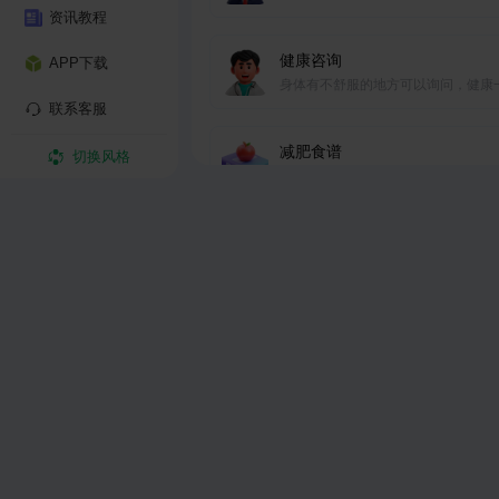
资讯教程
健康咨询
APP下载
身体有不舒服的地方可以询问，健康
联系客服
到位
减肥食谱
切换风格
输入身体数据，生成减肥食谱
健身食谱
根据身体状况，生成专属你的健身食
送礼助手
根据要求推荐送什么礼物
电影推荐
AI为您推荐好看的电影