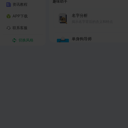
趣味助手
资讯教程
名字分析
APP下载
揭示名字背后的含义和特点
联系客服
单身狗导师
切换风格
根据导师的人生经验，让AI给你建议
高情商回复
高情商回答
个性签名
制作一条个性签名
送女友礼物
根据节日推荐送什么礼物给女友