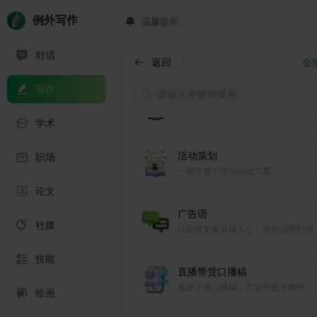
道，并决定实现目标所需的任何其他
例外写作
温馨提示
产品简介
对话
精准定位用户需求，凸显产品核心竞
返回
全
写作
外卖好评
一键生成外卖好评
学术
活动策划
职场
一键生成个性化活动方案
论文
广告语
社媒
让品牌形象深植人心，驱动消费行动
技能
直播带货口播稿
量身定做口播稿，产品销量没烦恼
绘画