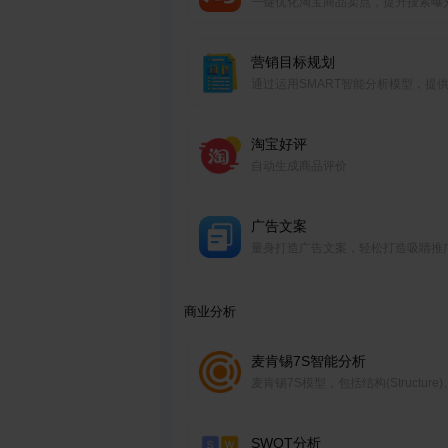
一键优化淘宝商品卖点，提升搜索曝
吸引买家目光
营销目标规划
通过运用SMART智能分析模型，提
化的营销目标和方案
淘宝好评
自动生成商品评价
广告文案
量身打造广告文案，轻松打造吸睛推
商业分析
麦肯锡7S智能分析
麦肯锡7S模型，包括结构(Structure
度(Systems)、风格(Style)、员工(Staf
技能(Skills)、战略(Strategy)、共
SWOT分析
(Shared Values)