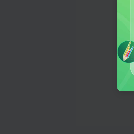
牙科咨询
提供口腔百科健康咨询，让您的笑容
欢迎
灿烂自信
何意
职业顾问
帮你做职业规划
模拟面试
智能模拟面试，精准提升求职应对技
宠物取名
创意宠物名字，凸显爱宠特色
宝宝取名
给宝宝赋予名字，赋予意义
解题助手