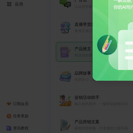
广告语
应用
让品牌形象深植人心，驱动消费行动
欢迎来到
直播带货口播稿
量身定做口播稿，产品销量没烦恼
产品推文
根据你的要求，一键生成产品推文
品牌故事
传承匠心，铸就品质，讲述品牌传奇
促销活动助手
订阅会员
输入你的需求，一键策划促销活动
任务奖励
产品营销文案
资讯教程
赋能营销策略，打造爆款文案利器