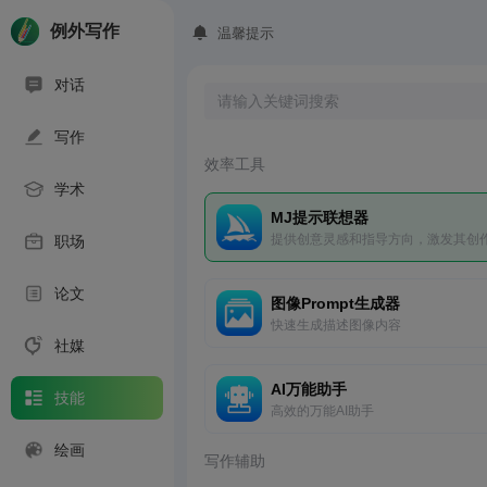
例外写作
温馨提示
对话
写作
效率工具
学术
MJ提示联想器
提供创意灵感和指导方向，激发其创
职场
能和想象力
论文
图像Prompt生成器
快速生成描述图像内容
社媒
AI万能助手
技能
高效的万能AI助手
绘画
写作辅助