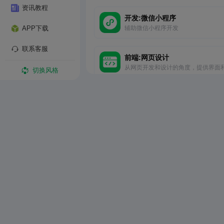
资讯教程
开发:微信小程序
辅助微信小程序开发
APP下载
联系客服
前端:网页设计
从网页开发和设计的角度，提供界面
切换风格
能建议，旨在提高用户体验
全栈程序员
从前后端全面思考，提供部署策略
代码释义器
让 AI 解释每步代码的作用
前端开发
提供项目目标和依赖，输出前端项目
架构师IT