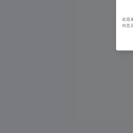
期刊评审
欢迎
对提交的出版物文章进行审查和评论
何意
知识百科
职业顾问
基于你的技能、兴趣和经验，提供相
位建议。
生活自助百科
为你的生活/工作提供建议和提示，比
何改善人际关系
趣味建议
根据你想要做的事情（比如周年庆祝
提供有趣而独特的活动和建议
趣味知识
角色扮演