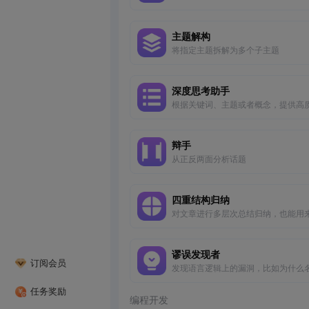
主题解构
将指定主题拆解为多个子主题
深度思考助手
根据关键词、主题或者概念，提供高
量、有价值的问题，涉及人类认知、
和行为的各个方面，训练自己的深度
能力。这个提示词的回复结构很清晰
辩手
合整理概念时使用
从正反两面分析话题
四重结构归纳
对文章进行多层次总结归纳，也能用
释词句并联想
谬误发现者
订阅会员
发现语言逻辑上的漏洞，比如为什么
推荐的洗发水不一定可信
任务奖励
编程开发